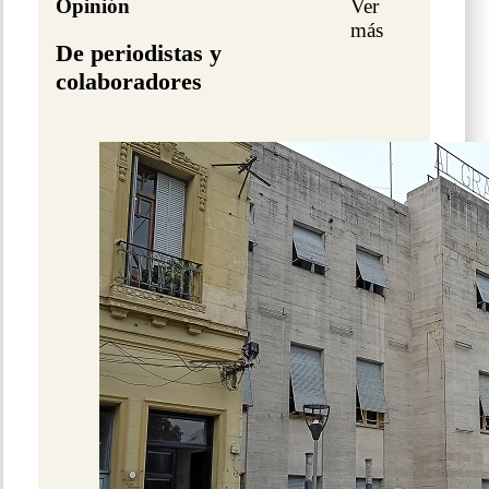
Opinión
Ver
más
De periodistas y
colaboradores