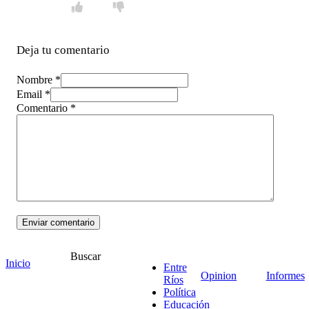
Deja tu comentario
Nombre *
Email *
Comentario
*
Buscar
Inicio
Entre
Opinion
Informes
Ríos
18 Nov 18:29
Por: Guillermo Coduri
Política
Educación