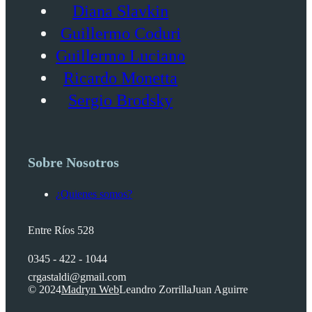
Diana Slavkin
Guillermo Coduri
Guillermo Luciano
Ricardo Monetta
Sergio Brodsky
Sobre Nosotros
¿Quienes somos?
Entre Ríos 528
0345 - 422 - 1044
crgastaldi@gmail.com
© 2024
Madryn Web
Leandro Zorrilla
Juan Aguirre