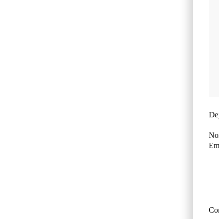
De
No
Ema
Co