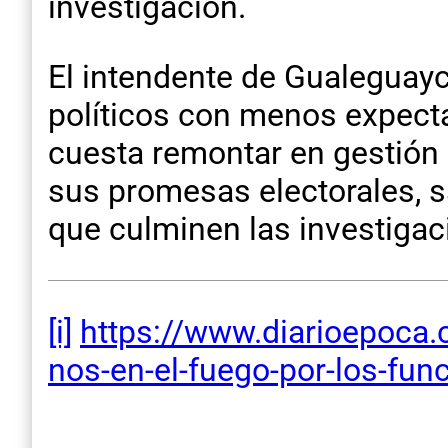
investigación.
El intendente de Gualeguay
políticos con menos expectat
cuesta remontar en gestión
sus promesas electorales, s
que culminen las investigac
[i]
https://www.diarioepoca
nos-
en-el-fuego-por-los-
func