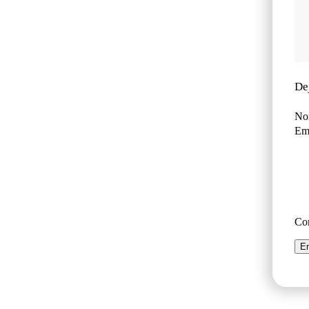
De
No
Ema
Co