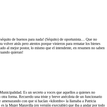
o séquito de buenos para nada! (Séquito) de oportunista… Que no
ra volver atrás pero atentos porque vinieron para rematar los bienes
vado al mejor postor, lo mismo que el intendente, en resumen no saben
 cuando quieran!
unicipalidad. Es un secreto a voces que aquellos a quienes no
 otra forma. Recuerdo una triste y breve anécdota de un funcionario
y amenazando con que si hacían «kilombo» la llamaba a Patricia
o es la Mujer Maravilla (en versión execrable) que iba a andar por todo