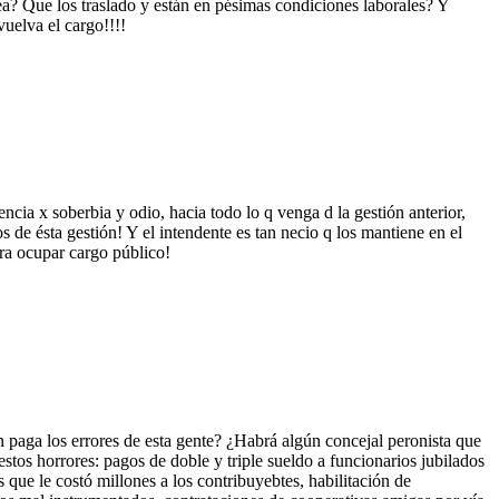
área? Que los traslado y están en pésimas condiciones laborales? Y
uelva el cargo!!!!
cia x soberbia y odio, hacia todo lo q venga d la gestión anterior,
os de ésta gestión! Y el intendente es tan necio q los mantiene en el
ra ocupar cargo público!
n paga los errores de esta gente? ¿Habrá algún concejal peronista que
 estos horrores: pagos de doble y triple sueldo a funcionarios jubilados
 que le costó millones a los contribuyebtes, habilitación de