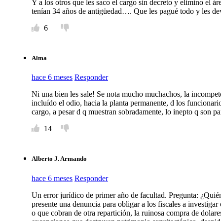
Y a los otros que les saco el cargo sin decreto y elimino el 
tenían 34 años de antigüedad…. Que les pagué todo y les dev
6
Alma
hace 6 meses
Responder
Ni una bien les sale! Se nota mucho muchachos, la incompeten
incluído el odio, hacia la planta permanente, d los funcionari
cargo, a pesar d q muestran sobradamente, lo inepto q son pa
14
Alberto J. Armando
hace 6 meses
Responder
Un error jurídico de primer año de facultad. Pregunta: ¿Quié
presente una denuncia para obligar a los fiscales a investigar
o que cobran de otra repartición, la ruinosa compra de dolares