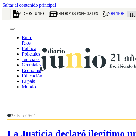
Saltar al contenido principal
VIDEOS JUNIO
INFORMES ESPECIALES
OPINION
IR
Entre
Ríos
Política
Policiales
Judiciales
Gremiales
Economía
Educación
El país
Mundo
23 Feb 09:01
La Justicia declaró ilegítimo u