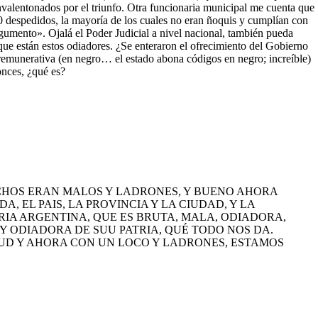
valentonados por el triunfo. Otra funcionaria municipal me cuenta que
0 despedidos, la mayoría de los cuales no eran ñoquis y cumplían con
rgumento». Ojalá el Poder Judicial a nivel nacional, también pueda
ue están estos odiadores. ¿Se enteraron el ofrecimiento del Gobierno
o remunerativa (en negro… el estado abona códigos en negro; increíble)
onces, ¿qué es?
CHOS ERAN MALOS Y LADRONES, Y BUENO AHORA
, EL PAIS, LA PROVINCIA Y LA CIUDAD, Y LA
IA ARGENTINA, QUE ES BRUTA, MALA, ODIADORA,
Y ODIADORA DE SUU PATRIA, QUÉ TODO NOS DA.
LUD Y AHORA CON UN LOCO Y LADRONES, ESTAMOS