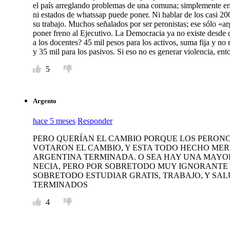
el país arreglando problemas de una comuna; simplemente en
ni estados de whatssap puede poner. Ni hablar de los casi 20
su trabajo. Muchos señalados por ser peronistas; ese sólo «a
poner freno al Ejecutivo. La Democracia ya no existe desde q
a los docentes? 45 mil pesos para los activos, suma fija y n
y 35 mil para los pasivos. Si eso no es generar violencia, ent
5
Argento
hace 5 meses
Responder
PERO QUERÍAN EL CAMBIO PORQUE LOS PERON
VOTARON EL CAMBIO, Y ESTA TODO HECHO MERDA
ARGENTINA TERMINADA. O SEA HAY UNA MAYOR
NECIA, PERO POR SOBRETODO MUY IGNORANTE 
SOBRETODO ESTUDIAR GRATIS, TRABAJO, Y SA
TERMINADOS
4