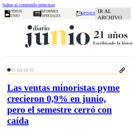
Saltar al contenido principal
IR AL
VIDEOS
INFORMES
OPINION
JUNIO
ESPECIALES
ARCHIVO
05 Jul 18:35
Las ventas minoristas pyme
crecieron 0,9% en junio,
pero el semestre cerró con
caída