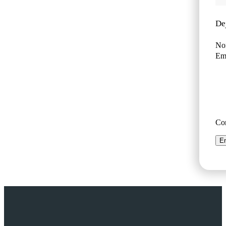
De
No
Ema
Co