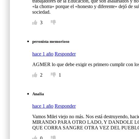
trabajadores de la Educación, que son asalariados y no
«la chorra» porque el «honesto y diferente» dejó de sub
sociedad.
3
peronista memorioso
hace 1 año
Responder
AGMER lo que debe exigir es primero cumplir con los 
2
1
Analia
hace 1 año
Responder
Vamos Milei viejo no más. Nos está destruyen
MIRANDO PARA OTRO LADO, Y DANDOLE LO
QUE CORRA SANGRE OTRA VEZ DEL PUEBL
0