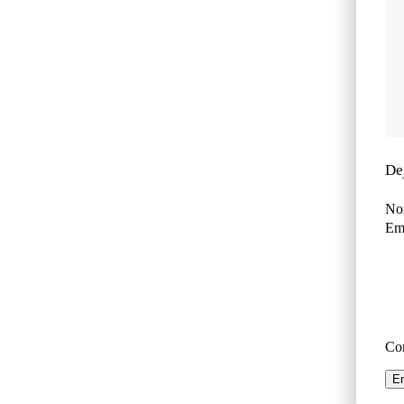
De
No
Ema
Co