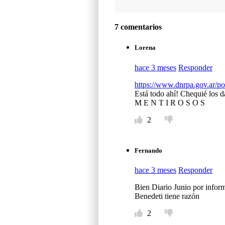
7 comentarios
Lorena
hace 3 meses
Responder
https://www.dnrpa.gov.ar/po
Está todo ahí! Chequié los d
M E N T I R O S O S
2
Fernando
hace 3 meses
Responder
Bien Diario Junio por informa
Benedeti tiene razón
2