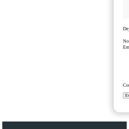
De
No
Ema
Co