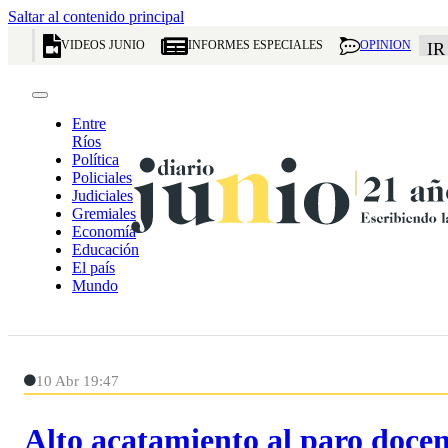
Saltar al contenido principal
VIDEOS JUNIO
INFORMES ESPECIALES
OPINION
IR
Entre
Ríos
Política
Policiales
Judiciales
Gremiales
Economía
Educación
El país
Mundo
10 Abr 19:47
Alto acatamiento al paro doce