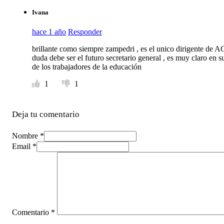
Ivana
hace 1 año
Responder
brillante como siempre zampedri , es el unico dirigente de A
duda debe ser el futuro secretario general , es muy claro en s
de los trabajadores de la educación
1
1
Deja tu comentario
Nombre *
Email *
Comentario
*