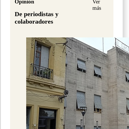
Opinión
Ver
más
De periodistas y
colaboradores