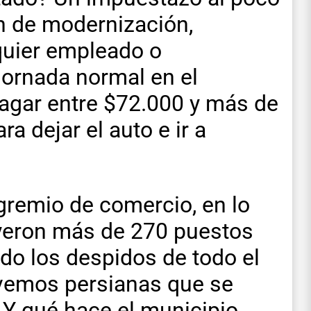
an de modernización,
quier empleado o
jornada normal en el
pagar entre $72.000 y más de
a dejar el auto e ir a
gremio de comercio, en lo
uyeron más de 270 puestos
do los despidos de todo el
 vemos persianas que se
 ¿Y qué hace el municipio