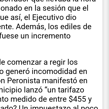
onado en la sesión que el
e así, el Ejecutivo dio
nte. Además, los ediles de
 fuese un incremento
e comenzar a regir los
to generó incomodidad en
n Peronista manifestó en
icipio lanzó “un tarifazo
nto medido de entre $455 y
ltado? Un impuestazo al poco