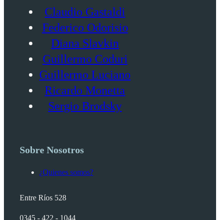
Claudio Gastaldi
Federico Odorisio
Diana Slavkin
Guillermo Coduri
Guillermo Luciano
Ricardo Monetta
Sergio Brodsky
Sobre Nosotros
¿Quienes somos?
Entre Ríos 528
0345 - 422 - 1044