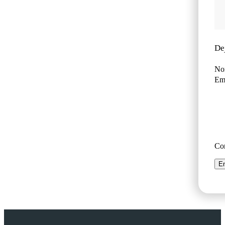
De
No
Ema
Co