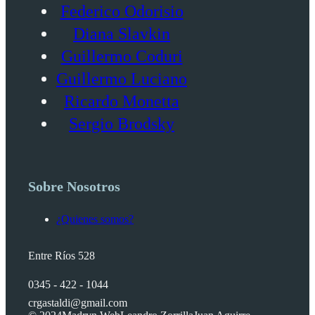
Federico Odorisio
Diana Slavkin
Guillermo Coduri
Guillermo Luciano
Ricardo Monetta
Sergio Brodsky
Sobre Nosotros
¿Quienes somos?
Entre Ríos 528
0345 - 422 - 1044
crgastaldi@gmail.com