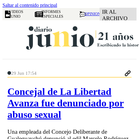
Saltar al contenido principal
IR AL
VIDEOS
INFORMES
OPINION
JUNIO
ESPECIALES
ARCHIVO
29 Jun 17:54
Concejal de La Libertad
Avanza fue denunciado por
abuso sexual
Una empleada del Concejo Deliberante de
Gualeguaychú denunció al edil Marcelo Rodríguez