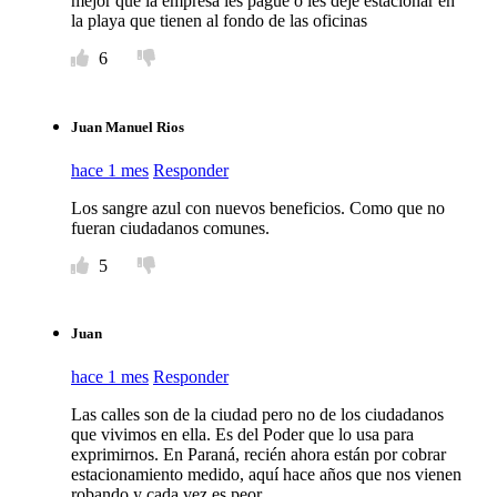
mejor que la empresa les pague o les deje estacionar en
la playa que tienen al fondo de las oficinas
6
Juan Manuel Rios
hace 1 mes
Responder
Los sangre azul con nuevos beneficios. Como que no
fueran ciudadanos comunes.
5
Juan
hace 1 mes
Responder
Las calles son de la ciudad pero no de los ciudadanos
que vivimos en ella. Es del Poder que lo usa para
exprimirnos. En Paraná, recién ahora están por cobrar
estacionamiento medido, aquí hace años que nos vienen
robando y cada vez es peor.