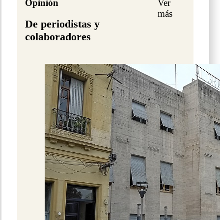
Opinión
Ver
más
De periodistas y
colaboradores