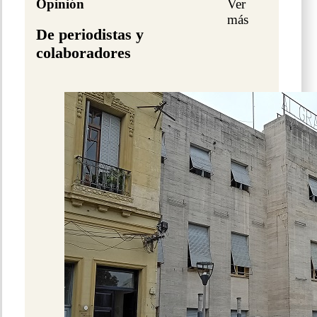
Opinión
Ver
más
De periodistas y
colaboradores