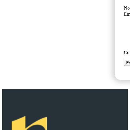
No
Ema
Co