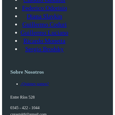
Federico Odorisio
Diana Slavkin
Guillermo Coduri
Guillermo Luciano
Ricardo Monetta
Sergio Brodsky
Sobre Nosotros
¿Quienes somos?
Entre Ríos 528
0345 - 422 - 1044
crgastaldi@gmail.com