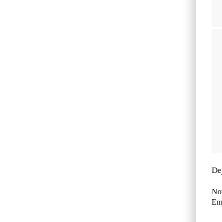
De
No
Ema