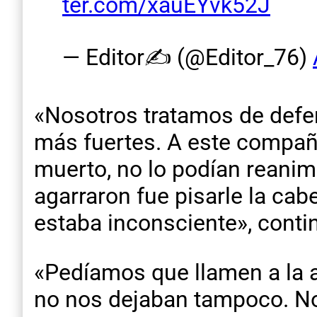
ter.com/xauEYvk52J
— Editor✍ (@Editor_76)
«Nosotros tratamos de defe
más fuertes. A este compañe
muerto, no lo podían reanim
agarraron fue pisarle la cab
estaba inconsciente», conti
«Pedíamos que llamen a la 
no nos dejaban tampoco. No