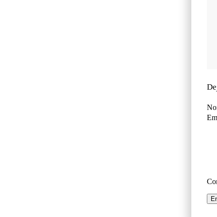
De
No
Ema
Co