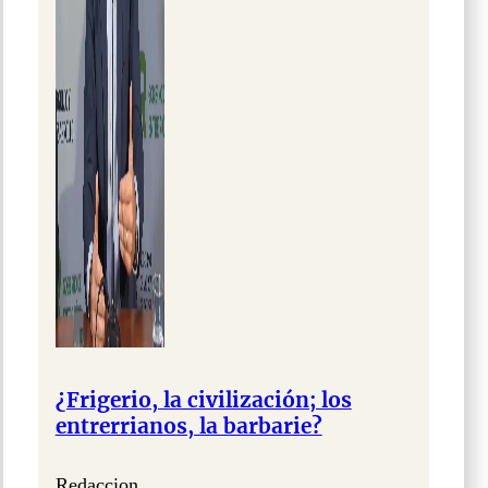
¿Frigerio, la civilización; los
entrerrianos, la barbarie?
Redaccion