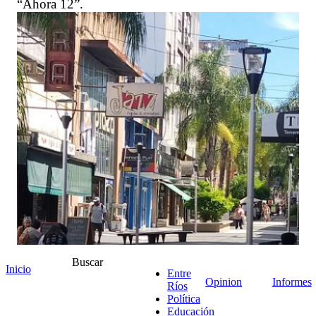
“Ahora 12”.
Buscar
Inicio
Entre
Opinion
Informes
Ríos
Política
Educación