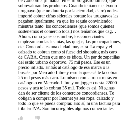
de Concordia (ni hablar en el rubro gastronómico) que
sobrevaloran los productos. Cuando teníamos el éxodo
uruguayo (que no duraría por la eternidad, claro) no les
importó cobrar cifras siderales porque los uruguayos las
pagaban igualmente, ya que les seguía conviniendo;
mientras tanto, los concordienses (que somos quienes
sostenemos el comercio local) nos teníamos que cag…
Ahora, como ya es costumbre, los comerciantes
empiezan con las letanías, las quejas, las preocupaciones,
etc. Concordia es una ciudad muy cara. La ropa y el
calzado te cobran como si fuese del shopping más caro
de CABA. Creen que uno es idiota. Un par de zapatillas
del estilo urbano deportivo, 75 mil pesos. Ese es un
precio inflado. Entrás al catálogo de esa marca o la
buscás por Mercado Libre y resulta que acá te la cobran
25 mil pesos más caro. Lo mismo con la ropa: mirás en
catálogo o en Mercado Libre y un jogger cuesta 22000
pesos y acá te lo cobran 35 mil. Todo es así. Ni ganas
dan de ser cliente de los comercios concordienses. Te
obligan a comprar por Internet ya sea ropa, calzado y
todo lo que se pueda comprar. Eso sí, ni una factura para
tributar IVA. Son incorregibles algunos comerciantes.