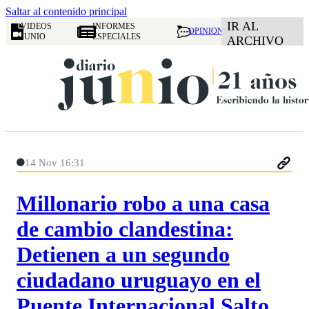
Saltar al contenido principal
IR AL
VIDEOS
INFORMES
OPINION
JUNIO
ESPECIALES
ARCHIVO
14 Nov 16:31
Millonario robo a una casa
de cambio clandestina:
Detienen a un segundo
ciudadano uruguayo en el
Puente Internacional Salto