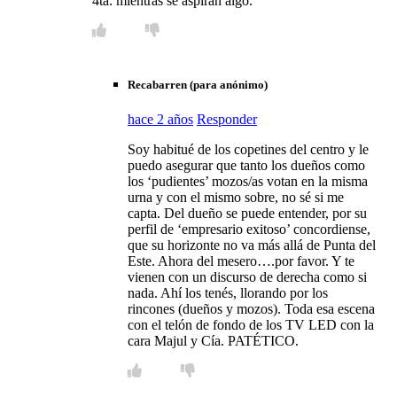
4ta. mientras se aspiran algo.
Recabarren (para anónimo)
hace 2 años
Responder
Soy habitué de los copetines del centro y le
puedo asegurar que tanto los dueños como
los ‘pudientes’ mozos/as votan en la misma
urna y con el mismo sobre, no sé si me
capta. Del dueño se puede entender, por su
perfil de ‘empresario exitoso’ concordiense,
que su horizonte no va más allá de Punta del
Este. Ahora del mesero….por favor. Y te
vienen con un discurso de derecha como si
nada. Ahí los tenés, llorando por los
rincones (dueños y mozos). Toda esa escena
con el telón de fondo de los TV LED con la
cara Majul y Cía. PATÉTICO.