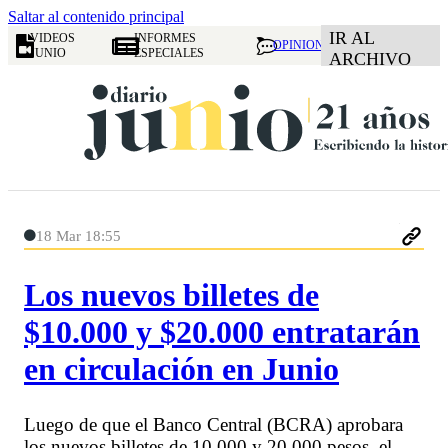
Saltar al contenido principal
IR AL
VIDEOS
INFORMES
OPINION
JUNIO
ESPECIALES
ARCHIVO
18 Mar 18:55
Los nuevos billetes de
$10.000 y $20.000 entratarán
en circulación en Junio
Luego de que el Banco Central (BCRA) aprobara
los nuevos billetes de 10.000 y 20.000 pesos, el