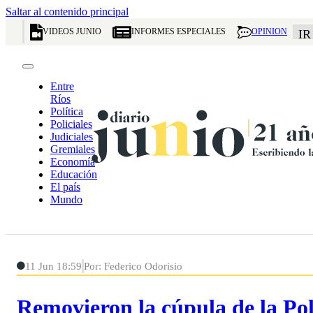
Saltar al contenido principal
VIDEOS JUNIO
INFORMES ESPECIALES
OPINION
IR
Entre
Ríos
Política
Policiales
Judiciales
Gremiales
Economía
Educación
El país
Mundo
11 Jun 18:59
Por: Federico Odorisio
Removieron la cúpula de la Pol