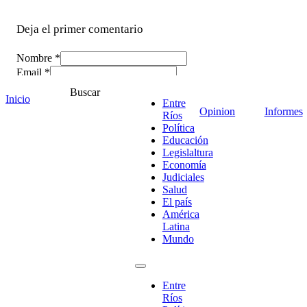
Deja el primer comentario
Nombre *
Email *
Comentario
*
Buscar
Inicio
Entre
Opinion
Informes
Ríos
Política
Educación
Legislaltura
Economía
Judiciales
Salud
El país
América
Latina
Mundo
¡Ponete en contacto!
Entre
Ríos