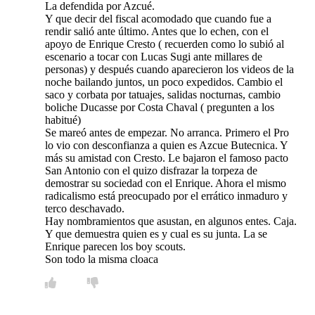
La defendida por Azcué.
Y que decir del fiscal acomodado que cuando fue a
rendir salió ante último. Antes que lo echen, con el
apoyo de Enrique Cresto ( recuerden como lo subió al
escenario a tocar con Lucas Sugi ante millares de
personas) y después cuando aparecieron los videos de la
noche bailando juntos, un poco expedidos. Cambio el
saco y corbata por tatuajes, salidas nocturnas, cambio
boliche Ducasse por Costa Chaval ( pregunten a los
habitué)
Se mareó antes de empezar. No arranca. Primero el Pro
lo vio con desconfianza a quien es Azcue Butecnica. Y
más su amistad con Cresto. Le bajaron el famoso pacto
San Antonio con el quizo disfrazar la torpeza de
demostrar su sociedad con el Enrique. Ahora el mismo
radicalismo está preocupado por el errático inmaduro y
terco deschavado.
Hay nombramientos que asustan, en algunos entes. Caja.
Y que demuestra quien es y cual es su junta. La se
Enrique parecen los boy scouts.
Son todo la misma cloaca