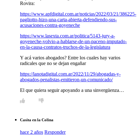
Rovira:
https://www.apfdigital.com.ar/noticias/2022/03/21/386225-
pagliotto-hizo-una-carta-abierta-defendiendo-sus-
acusaciones-contra-goyeneche
https://www.lasexta.com.ar/politica/5143-jury-a-
goyeneche-volvio-a-hablarse-de-un-paceno-imputado-
en-la-causa-contratos-truchos-de-la-legislatura
Y acá varios abogados? Entre los cuales hay varios
radicales que no se dejan engañar
https://lanotadigital.com.ar/2022/11/29/abogadas-y-
abogados-penalistas-emitieron-un-comunicado/
El que quiera seguir apoyando a una sinvergüenza…
Casita en la Colina
hace 2 años
Responder