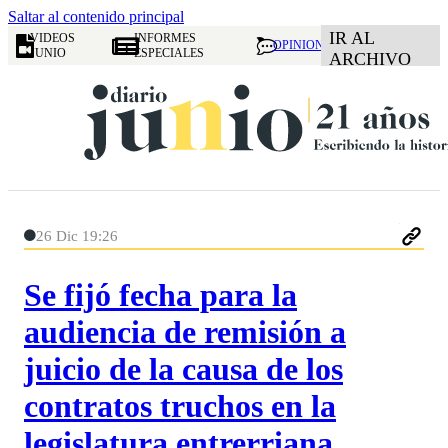
Saltar al contenido principal
IR AL
VIDEOS
INFORMES
OPINION
JUNIO
ESPECIALES
ARCHIVO
26 Dic 19:26
Se fijó fecha para la
audiencia de remisión a
juicio de la causa de los
contratos truchos en la
legislatura entrerriana