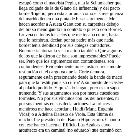
escapó como el macrista Pepin, ni a la Schumacher que
llega colgada de la de Giano (la influencia) y del pacto
bordet/frigerio, pero esta atorranta como el sinvergüenza
del marido tienen una pinta de buscas tremenda. Me
hacen acordar a Asueta Garat con su carpetitas debajo
del brazo mendigando un contrato o puesto con Bordet.
Lo veía en todos los actos que me tocaba cubrir, hasta
que lo nombran, decían por su padre más que nada.
bordet tenia debilidad por sus colegas contadores.
Bueno esta atorranta y su marido también. Que algunos
de los que la dieron de baja son impresentables? Puede
ser. Pero que los argumentos son contundentes, son
contundentes. Evidentemente no es justo su reclamo de
restitución en el cargo ya que la Corte demora,
seguramente están presionando desde la banda de macri
para que la restituyan a su curro? A su puesto de «casta»
al palacio podrido. Y quizás lo hagan, pero es un sapo
tremendo. Y sus argumentos son por meras cuestiones
formales. No por sus vínculos con los delincuentes, ni
por sus mentiras en sus declaraciones. La princesa
mentirosa me hace acordar a Heidi (Maria Eugenia
Vidal) o a Adelina Dalesio de Viola. Esta última da
mucho: fue presidenta del Banco Hipotecario. Cuando
con ese banco hacen el Efificio Las Azaleas cuyo
arquitecto era un caminal (no eduardo) que terminó con