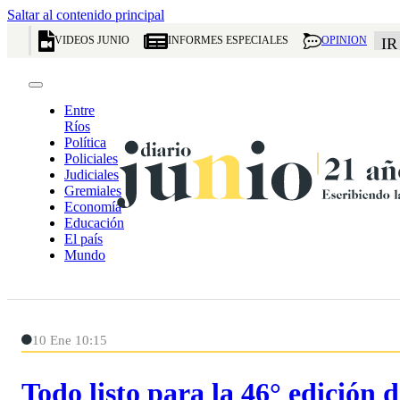
Saltar al contenido principal
VIDEOS JUNIO
INFORMES ESPECIALES
OPINION
IR
Entre
Ríos
Política
Policiales
Judiciales
Gremiales
Economía
Educación
El país
Mundo
10 Ene 10:15
Todo listo para la 46° edición