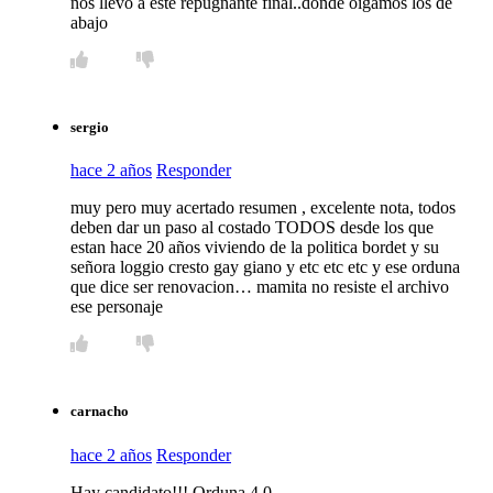
nos llevó a este repugnante final..donde oigamos los de
abajo
sergio
hace 2 años
Responder
muy pero muy acertado resumen , excelente nota, todos
deben dar un paso al costado TODOS desde los que
estan hace 20 años viviendo de la politica bordet y su
señora loggio cresto gay giano y etc etc etc y ese orduna
que dice ser renovacion… mamita no resiste el archivo
ese personaje
carnacho
hace 2 años
Responder
Hay candidato!!! Orduna 4.0