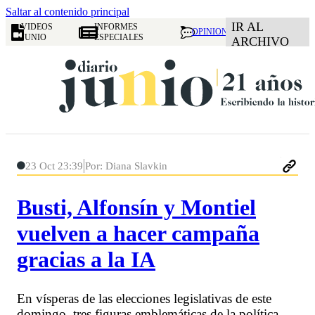
Saltar al contenido principal
IR AL
VIDEOS
INFORMES
OPINION
JUNIO
ESPECIALES
ARCHIVO
23 Oct 23:39
Por: Diana Slavkin
Busti, Alfonsín y Montiel
vuelven a hacer campaña
gracias a la IA
En vísperas de las elecciones legislativas de este
domingo, tres figuras emblemáticas de la política