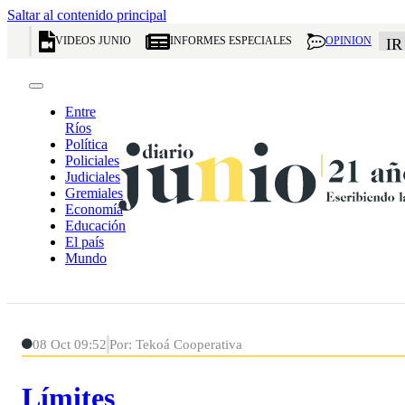
Saltar al contenido principal
VIDEOS JUNIO
INFORMES ESPECIALES
OPINION
IR
Entre
Ríos
Política
Policiales
Judiciales
Gremiales
Economía
Educación
El país
Mundo
08 Oct 09:52
Por: Tekoá Cooperativa
Límites