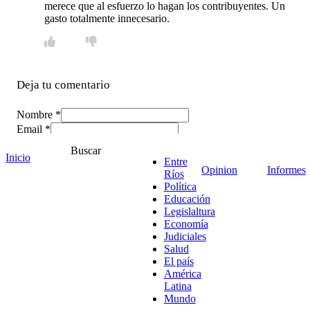
merece que al esfuerzo lo hagan los contribuyentes. Un
gasto totalmente innecesario.
Deja tu comentario
Nombre *
Email *
Comentario
*
Buscar
Inicio
Entre
Opinion
Informes
Ríos
Política
Educación
Legislaltura
Economía
Judiciales
Salud
El país
América
Latina
Mundo