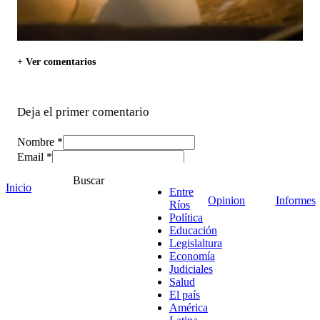
+ Ver comentarios
Deja el primer comentario
Nombre *
Email *
Comentario
*
Buscar
Inicio
Entre
Opinion
Informes
Ríos
Política
Educación
Legislaltura
Economía
Judiciales
Salud
El país
América