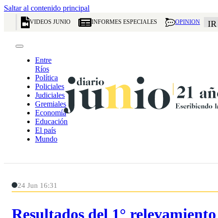
Saltar al contenido principal
VIDEOS JUNIO
INFORMES ESPECIALES
OPINION
IR
Entre
Ríos
Política
Policiales
Judiciales
Gremiales
Economía
Educación
El país
Mundo
24 Jun 16:31
Resultados del 1° relevamiento