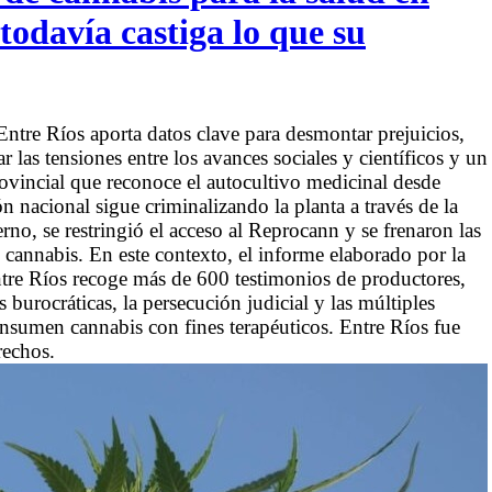
todavía castiga lo que su
Entre Ríos aporta datos clave para desmontar prejuicios,
ar las tensiones entre los avances sociales y científicos y un
ovincial que reconoce el autocultivo medicinal desde
n nacional sigue criminalizando la planta a través de la
o, se restringió el acceso al Reprocann y se frenaron las
l cannabis. En este contexto, el informe elaborado por la
re Ríos recoge más de 600 testimonios de productores,
 burocráticas, la persecución judicial y las múltiples
onsumen cannabis con fines terapéuticos. Entre Ríos fue
rechos.