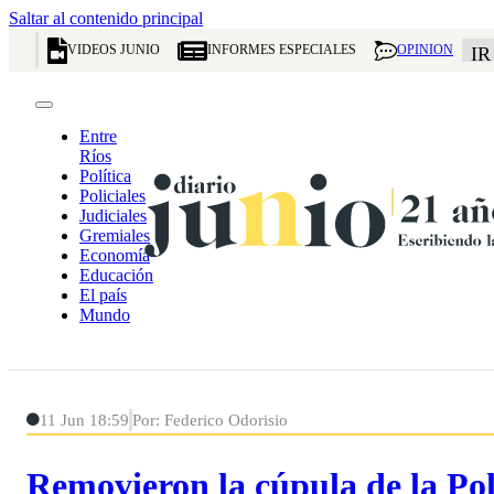
Saltar al contenido principal
VIDEOS JUNIO
INFORMES ESPECIALES
OPINION
IR
Entre
Ríos
Política
Policiales
Judiciales
Gremiales
Economía
Educación
El país
Mundo
11 Jun 18:59
Por: Federico Odorisio
Removieron la cúpula de la Pol