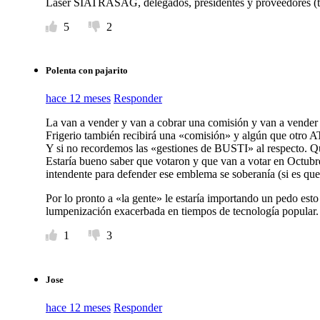
Láser SIATRASAG, delegados, presidentes y proveedores (
5
2
Polenta con pajarito
hace 12 meses
Responder
La van a vender y van a cobrar una comisión y van a vender
Frigerio también recibirá una «comisión» y algún que otro AT
Y si no recordemos las «gestiones de BUSTI» al respecto. Que
Estaría bueno saber que votaron y que van a votar en Octubr
intendente para defender ese emblema se soberanía (si es que 
Por lo pronto a «la gente» le estaría importando un pedo es
lumpenización exacerbada en tiempos de tecnología popular.
1
3
Jose
hace 12 meses
Responder