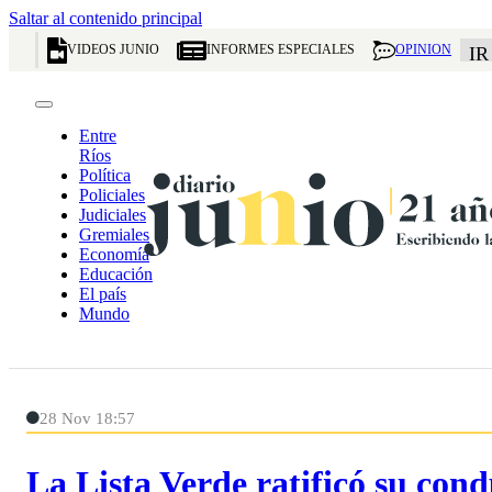
Saltar al contenido principal
VIDEOS JUNIO
INFORMES ESPECIALES
OPINION
IR
Entre
Ríos
Política
Policiales
Judiciales
Gremiales
Economía
Educación
El país
Mundo
28 Nov 18:57
La Lista Verde ratificó su cond