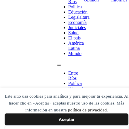
Ríos
Política
Educación
Legislaltura
Economía
Judiciales
Salud
¡Ponete en contacto!
El país
América
Latina
Mundo
Escribe aquí abajo lo que desees buscar
luego presiona el botón "buscar"
Entre
Buscar
Buscar
Ríos
O bien prueba
Política
Buscar en el archivo
Educación
Legislaltura
Este sitio usa cookies para analítica y para mejorar tu experiencia. Al
Economía
hacer clic en «Aceptar» aceptas nuestro uso de las cookies. Más
Judiciales
Salud
información en nuestra
política de privacidad
.
El país
Aceptar
América
Latina