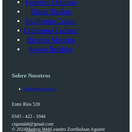
Federico Odorisio
Diana Slavkin
Guillermo Coduri
Guillermo Luciano
Ricardo Monetta
Sergio Brodsky
Sobre Nosotros
¿Quienes somos?
Entre Ríos 528
0345 - 422 - 1044
crgastaldi@gmail.com
© 2024
Madryn Web
Leandro Zorrilla
Juan Aguirre