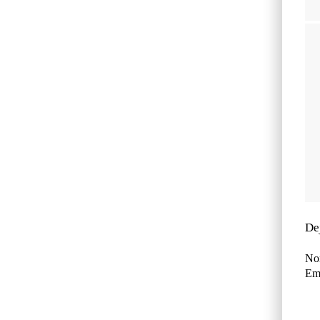
De
No
Ema