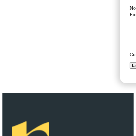
No
Ema
Co