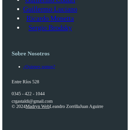
Guillermo Luciano
Ricardo Monetta
Sergio Brodsky
Sobre Nosotros
¿Quienes somos?
Entre Ríos 528
0345 - 422 - 1044
crgastaldi@gmail.com
© 2024
Madryn Web
Leandro Zorrilla
Juan Aguirre