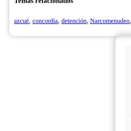
Temas relacionados
azcué
,
concordia
,
detención
,
Narcomenudeo