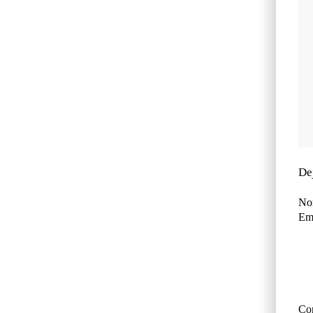
De
No
Ema
Co