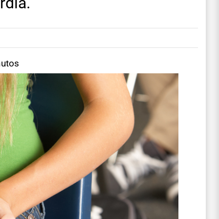
rdia.
nutos