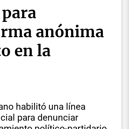
 para
forma anónima
o en la
ano habilitó una línea
ncial para denunciar
miento político-partidario