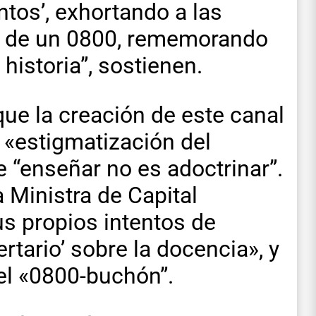
tos’, exhortando a las
és de un 0800, rememorando
historia”, sostienen.
ue la creación de este canal
 «estigmatización del
 “enseñar no es adoctrinar”.
a Ministra de Capital
s propios intentos de
rtario’ sobre la docencia», y
el «0800-buchón”.