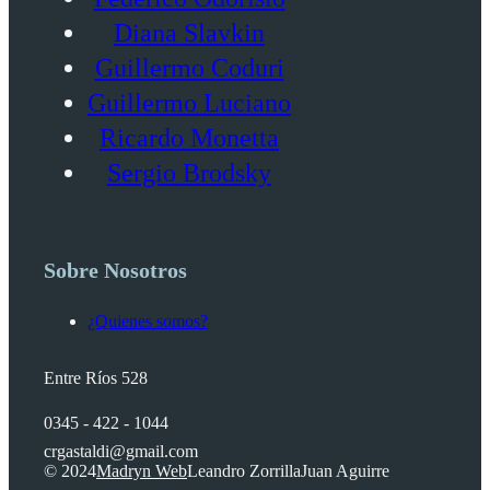
Diana Slavkin
Guillermo Coduri
Guillermo Luciano
Ricardo Monetta
Sergio Brodsky
Sobre Nosotros
¿Quienes somos?
Entre Ríos 528
0345 - 422 - 1044
crgastaldi@gmail.com
© 2024
Madryn Web
Leandro Zorrilla
Juan Aguirre