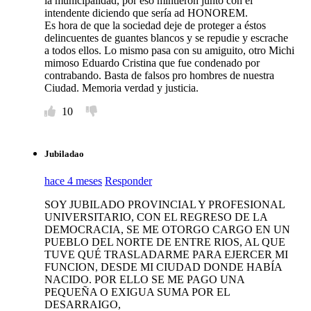
la municipalidad, por eso mintieron junto con el
intendente diciendo que sería ad HONOREM.
Es hora de que la sociedad deje de proteger a éstos
delincuentes de guantes blancos y se repudie y escrache
a todos ellos. Lo mismo pasa con su amiguito, otro Michi
mimoso Eduardo Cristina que fue condenado por
contrabando. Basta de falsos pro hombres de nuestra
Ciudad. Memoria verdad y justicia.
10
Jubiladao
hace 4 meses
Responder
SOY JUBILADO PROVINCIAL Y PROFESIONAL
UNIVERSITARIO, CON EL REGRESO DE LA
DEMOCRACIA, SE ME OTORGO CARGO EN UN
PUEBLO DEL NORTE DE ENTRE RIOS, AL QUE
TUVE QUÉ TRASLADARME PARA EJERCER MI
FUNCION, DESDE MI CIUDAD DONDE HABÍA
NACIDO. POR ELLO SE ME PAGO UNA
PEQUEÑA O EXIGUA SUMA POR EL
DESARRAIGO,