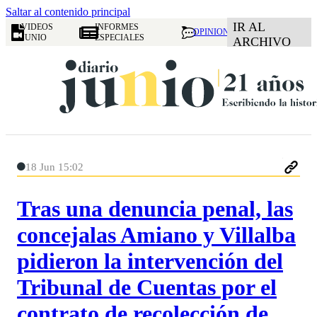
Saltar al contenido principal
IR AL
VIDEOS
INFORMES
OPINION
JUNIO
ESPECIALES
ARCHIVO
18 Jun 15:02
Tras una denuncia penal, las
concejalas Amiano y Villalba
pidieron la intervención del
Tribunal de Cuentas por el
contrato de recolección de