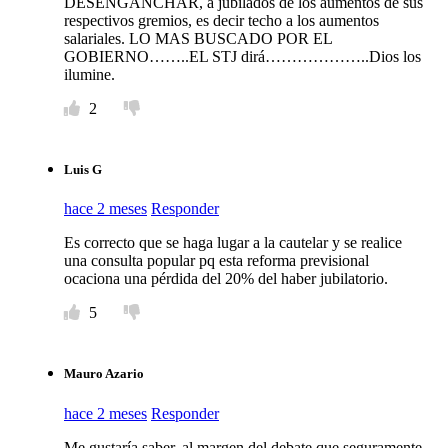
DESENGANCHAR, a jubilados de los aumentos de sus
respectivos gremios, es decir techo a los aumentos
salariales. LO MAS BUSCADO POR EL
GOBIERNO……..EL STJ dirá………………..Dios los
ilumine.
2
Luis G
hace 2 meses
Responder
Es correcto que se haga lugar a la cautelar y se realice
una consulta popular pq esta reforma previsional
ocaciona una pérdida del 20% del haber jubilatorio.
5
Mauro Azario
hace 2 meses
Responder
Me gustaría saber, al margen del debate que seguramente