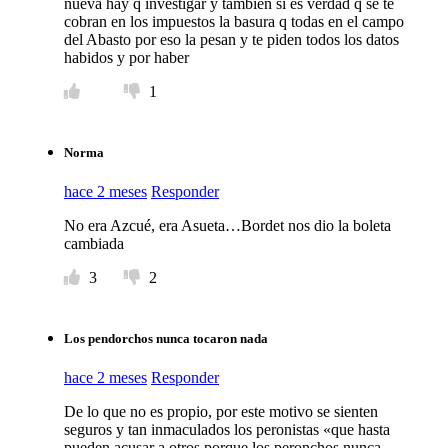
nueva hay q investigar y también si es verdad q se te
cobran en los impuestos la basura q todas en el campo
del Abasto por eso la pesan y te piden todos los datos
habidos y por haber
1
Norma
hace 2 meses
Responder
No era Azcué, era Asueta…Bordet nos dio la boleta
cambiada
3
2
Los pendorchos nunca tocaron nada
hace 2 meses
Responder
De lo que no es propio, por este motivo se sienten
seguros y tan inmaculados los peronistas «que hasta
pueden acusar a otros porque los peronchos nunca