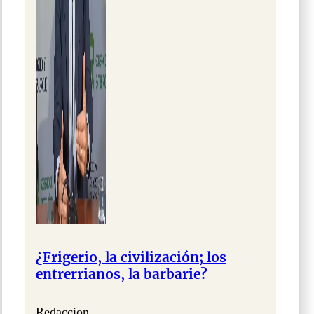
¿Frigerio, la civilización; los
entrerrianos, la barbarie?
Redaccion