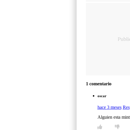
1 comentario
oscar
hace 3 meses
Res
Alguien esta mint