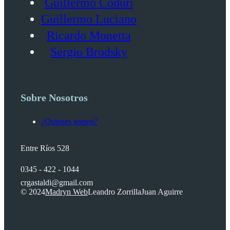
Guillermo Coduri
Guillermo Luciano
Ricardo Monetta
Sergio Brodsky
Sobre Nosotros
¿Quienes somos?
Entre Ríos 528
0345 - 422 - 1044
crgastaldi@gmail.com
© 2024
Madryn Web
Leandro Zorrilla
Juan Aguirre