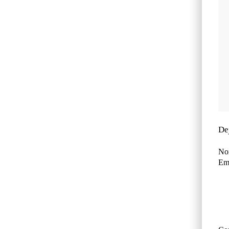
De
No
Ema