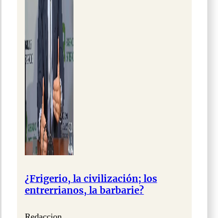
¿Frigerio, la civilización; los
entrerrianos, la barbarie?
Redaccion