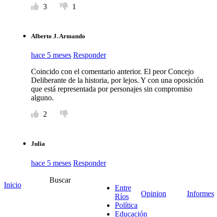
3
1
Alberto J. Armando
hace 5 meses
Responder
Coincido con el comentario anterior. El peor Concejo
Deliberante de la historia, por lejos. Y con una oposición
que está representada por personajes sin compromiso
alguno.
2
Julia
hace 5 meses
Responder
Y Mauricio Rey, siempre en lo importante 🤬
Buscar
Inicio
Entre
Opinion
Informes
6
Ríos
Política
Educación